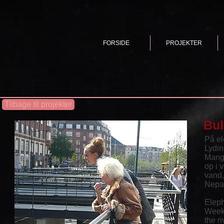
FORSIDE
PROJEKTER
Tilbage til projekter
Bul
På el
Lydin
Mange
op i 
vand,
Nepa
Eleph
Week 
the r