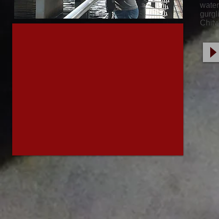
water
gurgl
Chitw